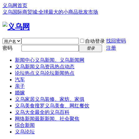
义乌网首页
义乌国际商贸城:全球最大的小商品批发市场
找回密码
自动登录
密码
注册
登录
新闻中心
义乌新闻、义乌新闻网
义乌新闻
义乌资讯热点动态
论坛热点
义乌论坛新闻热点
汽车
亲子
婚嫁
义乌家居
义乌装修、家纺、家俱
义乌美食
搜罗义乌美食、网红餐饮
义乌大全
最全的义乌百科
网络新闻
最新新闻、社会聚焦
综合新闻
义乌论坛