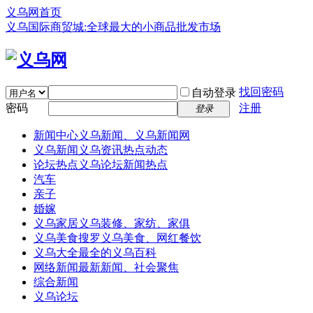
义乌网首页
义乌国际商贸城:全球最大的小商品批发市场
找回密码
自动登录
密码
注册
登录
新闻中心
义乌新闻、义乌新闻网
义乌新闻
义乌资讯热点动态
论坛热点
义乌论坛新闻热点
汽车
亲子
婚嫁
义乌家居
义乌装修、家纺、家俱
义乌美食
搜罗义乌美食、网红餐饮
义乌大全
最全的义乌百科
网络新闻
最新新闻、社会聚焦
综合新闻
义乌论坛