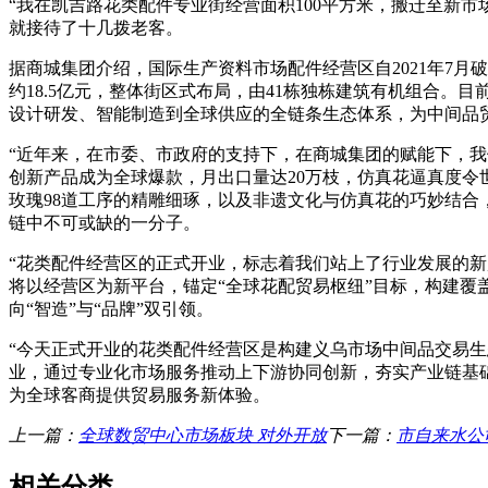
“我在凯吉路花类配件专业街经营面积100平方米，搬迁至新市
就接待了十几拨老客。
据商城集团介绍，国际生产资料市场配件经营区自2021年7月破
约18.5亿元，整体街区式布局，由41栋独栋建筑有机组合。
设计研发、智能制造到全球供应的全链条生态体系，为中间品
“近年来，在市委、市政府的支持下，在商城集团的赋能下，我
创新产品成为全球爆款，月出口量达20万枝，仿真花逼真度令
玫瑰98道工序的精雕细琢，以及非遗文化与仿真花的巧妙结
链中不可或缺的一分子。
“花类配件经营区的正式开业，标志着我们站上了行业发展的
将以经营区为新平台，锚定“全球花配贸易枢纽”目标，构建覆
向“智造”与“品牌”双引领。
“今天正式开业的花类配件经营区是构建义乌市场中间品交易
业，通过专业化市场服务推动上下游协同创新，夯实产业链基础
为全球客商提供贸易服务新体验。
上一篇：
全球数贸中心市场板块 对外开放
下一篇：
市自来水公
相关分类