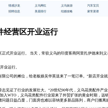
情感沙龙
义乌网红
义乌旅游
汽车宝贝
招聘信息
美眉排行
结婚攻略
家常菜谱
件经营区开业运行
经营区正式开业运行。 当天，常驻义乌的印度客商阿里扎伊德来
式开业运行。
有限公司的摊位，给老板娘吴华英送来了一笔订单。“新店开业
异志见证了行业的发展壮大。“20世纪90年代，义乌花类配件
我国加入WTO，义乌花类配件行业迎来了外贸扩张的黄金时期，
堵问题日益凸显，门面房也难以容纳更多新品陈列，商户们搬离