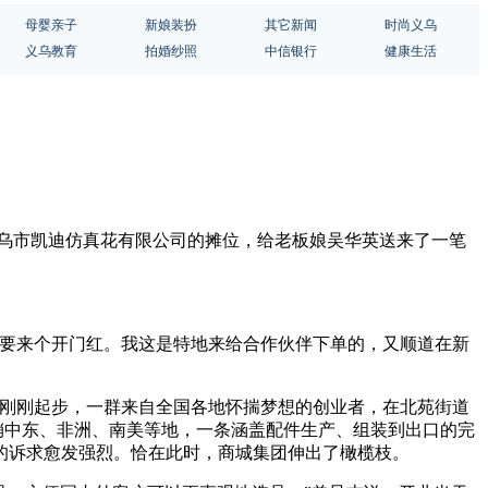
母婴亲子
新娘装扮
其它新闻
时尚义乌
义乌教育
拍婚纱照
中信银行
健康生活
到义乌市凯迪仿真花有限公司的摊位，给老板娘吴华英送来了一笔
就要来个开门红。我这是特地来给合作伙伴下单的，又顺道在新
产业刚刚起步，一群来自全国各地怀揣梦想的创业者，在北苑街道
远销中东、非洲、南美等地，一条涵盖配件生产、组装到出口的完
的诉求愈发强烈。恰在此时，商城集团伸出了橄榄枝。