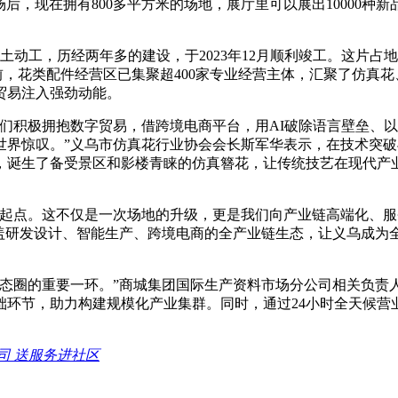
场后，现在拥有800多平方米的场地，展厅里可以展出10000
土动工，历经两年多的建设，于2023年12月顺利竣工。这片占
目前，花类配件经营区已集聚超400家专业经营主体，汇聚了仿
贸易注入强劲动能。
们积极拥抱数字贸易，借跨境电商平台，用AI破除语言壁垒、以半
世界惊叹。”义乌市仿真花行业协会会长斯军华表示，在技术突
合，诞生了备受景区和影楼青睐的仿真簪花，让传统技艺在现代产
新起点。这不仅是一次场地的升级，更是我们向产业链高端化、服
盖研发设计、智能生产、跨境电商的全产业链生态，让义乌成为全
生态圈的重要一环。”商城集团国际生产资料市场分公司相关负责
环节，助力构建规模化产业集群。同时，通过24小时全天候营
司 送服务进社区