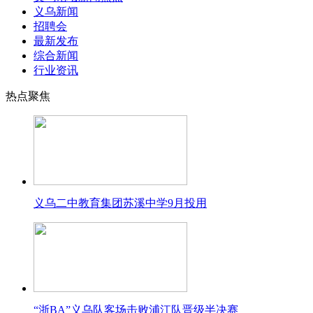
义乌新闻
招聘会
最新发布
综合新闻
行业资讯
热点聚焦
义乌二中教育集团苏溪中学9月投用
“浙BA”义乌队客场击败浦江队晋级半决赛