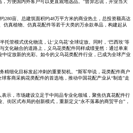
种新品，方便国内外客户可以更直观地选品。”曾异志说，开业当天
地约280亩、总建筑面积约48万平方米的商业热土，总投资额高达
真花、仿真植物、仿真花配件等若干大类的万余款单品，构建起从
托管模式优化物流，让‘义乌花’全球绽放。同时，‘巴西玫’等
破与文化融合的道路上，义乌花类配件同样成绩斐然：通过单束
业中绽放新的光彩。如今的义乌花类配件行业，已成为全球产业
务精细化目标发起冲刺的重要契机。”斯军华说，花类配件商户
球客商采购花类配件的首选地，推动中国花配产业从“制造”走
人表示，市场建设立足于中间品专业化领域，聚焦仿真花配件行
业、街区式布局的创新模式，重新定义“永不落幕的商贸平台”，