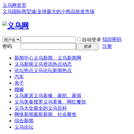
义乌网首页
义乌国际商贸城:全球最大的小商品批发市场
找回密码
自动登录
密码
注册
登录
新闻中心
义乌新闻、义乌新闻网
义乌新闻
义乌资讯热点动态
论坛热点
义乌论坛新闻热点
汽车
亲子
婚嫁
义乌家居
义乌装修、家纺、家俱
义乌美食
搜罗义乌美食、网红餐饮
义乌大全
最全的义乌百科
网络新闻
最新新闻、社会聚焦
综合新闻
义乌论坛