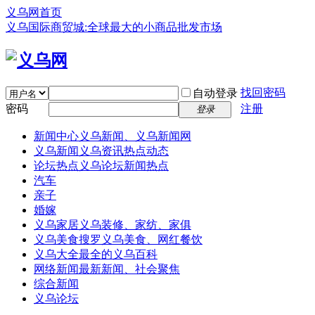
义乌网首页
义乌国际商贸城:全球最大的小商品批发市场
找回密码
自动登录
密码
注册
登录
新闻中心
义乌新闻、义乌新闻网
义乌新闻
义乌资讯热点动态
论坛热点
义乌论坛新闻热点
汽车
亲子
婚嫁
义乌家居
义乌装修、家纺、家俱
义乌美食
搜罗义乌美食、网红餐饮
义乌大全
最全的义乌百科
网络新闻
最新新闻、社会聚焦
综合新闻
义乌论坛