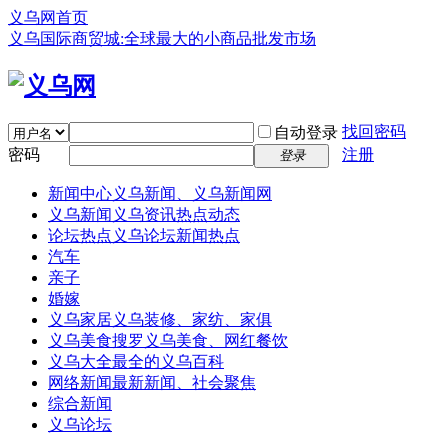
义乌网首页
义乌国际商贸城:全球最大的小商品批发市场
找回密码
自动登录
密码
注册
登录
新闻中心
义乌新闻、义乌新闻网
义乌新闻
义乌资讯热点动态
论坛热点
义乌论坛新闻热点
汽车
亲子
婚嫁
义乌家居
义乌装修、家纺、家俱
义乌美食
搜罗义乌美食、网红餐饮
义乌大全
最全的义乌百科
网络新闻
最新新闻、社会聚焦
综合新闻
义乌论坛