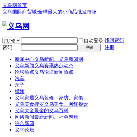
义乌网首页
义乌国际商贸城:全球最大的小商品批发市场
找回密码
自动登录
密码
注册
登录
新闻中心
义乌新闻、义乌新闻网
义乌新闻
义乌资讯热点动态
论坛热点
义乌论坛新闻热点
汽车
亲子
婚嫁
义乌家居
义乌装修、家纺、家俱
义乌美食
搜罗义乌美食、网红餐饮
义乌大全
最全的义乌百科
网络新闻
最新新闻、社会聚焦
综合新闻
义乌论坛