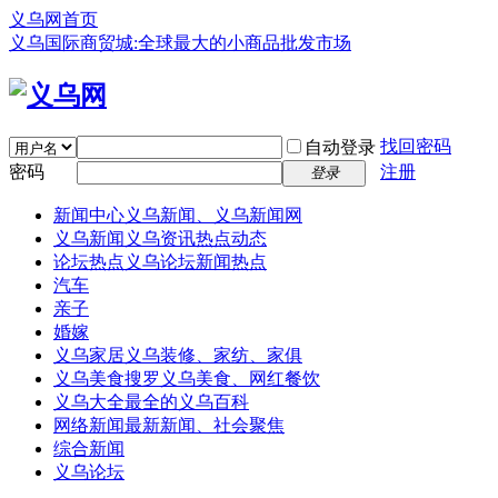
义乌网首页
义乌国际商贸城:全球最大的小商品批发市场
找回密码
自动登录
密码
注册
登录
新闻中心
义乌新闻、义乌新闻网
义乌新闻
义乌资讯热点动态
论坛热点
义乌论坛新闻热点
汽车
亲子
婚嫁
义乌家居
义乌装修、家纺、家俱
义乌美食
搜罗义乌美食、网红餐饮
义乌大全
最全的义乌百科
网络新闻
最新新闻、社会聚焦
综合新闻
义乌论坛