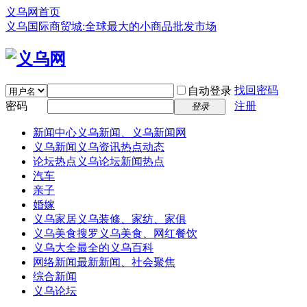
义乌网首页
义乌国际商贸城:全球最大的小商品批发市场
找回密码
自动登录
密码
注册
登录
新闻中心
义乌新闻、义乌新闻网
义乌新闻
义乌资讯热点动态
论坛热点
义乌论坛新闻热点
汽车
亲子
婚嫁
义乌家居
义乌装修、家纺、家俱
义乌美食
搜罗义乌美食、网红餐饮
义乌大全
最全的义乌百科
网络新闻
最新新闻、社会聚焦
综合新闻
义乌论坛