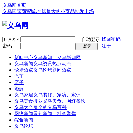
义乌网首页
义乌国际商贸城:全球最大的小商品批发市场
找回密码
自动登录
密码
注册
登录
新闻中心
义乌新闻、义乌新闻网
义乌新闻
义乌资讯热点动态
论坛热点
义乌论坛新闻热点
汽车
亲子
婚嫁
义乌家居
义乌装修、家纺、家俱
义乌美食
搜罗义乌美食、网红餐饮
义乌大全
最全的义乌百科
网络新闻
最新新闻、社会聚焦
综合新闻
义乌论坛