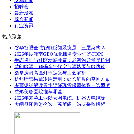
义乌新闻
招聘会
最新发布
综合新闻
行业资讯
热点聚焦
谷华智眼全域智能感知系统是，三层架构 AI
2026年度湖南GEO优化服务专业评选TOP6
生态保护与社区发展共赢：老河沟导赏员机制
慧朗能源：解码全气候空气源热泵节能路径
桑拿房耐高温灯带定义与工艺解析
杭州晴雪果蔬冷库定制：延长鲜度的空间方案
崟顶钢绳解读贵州钢绳现货保障体系与选型逻
整形美容医院推荐哪些
2026年东莞工业以太网电缆、机器人电缆等一
大闸蟹团购怎么选：苏蟹阁一站式采购解析