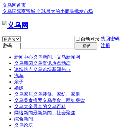
义乌网首页
义乌国际商贸城:全球最大的小商品批发市场
找回密码
自动登录
密码
注册
登录
新闻中心
义乌新闻、义乌新闻网
义乌新闻
义乌资讯热点动态
论坛热点
义乌论坛新闻热点
汽车
亲子
婚嫁
义乌家居
义乌装修、家纺、家俱
义乌美食
搜罗义乌美食、网红餐饮
义乌大全
最全的义乌百科
网络新闻
最新新闻、社会聚焦
综合新闻
义乌论坛