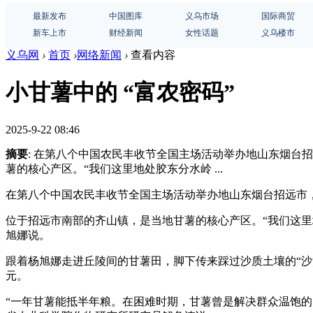
最新发布
中国图库
义乌市场
国际商贸
新车上市
财经新闻
女性话题
义乌楼市
义乌网
›
首页
›
网络新闻
›
查看内容
小甘薯中的 “富农密码”
2025-9-22 08:46
摘要
: 在第八个中国农民丰收节全国主场活动举办地山东烟台
薯的核心产区。“我们这里地处胶东分水岭 ...
在第八个中国农民丰收节全国主场活动举办地山东烟台招远市
位于招远市南部的齐山镇，是当地甘薯的核心产区。“我们这
旭娜说。
跟着杨旭娜走进丘陵间的甘薯田，脚下传来踩过沙质土壤的“沙沙
元。
“一年甘薯能抵半年粮。在困难时期，甘薯曾是解决群众温饱的‘救命