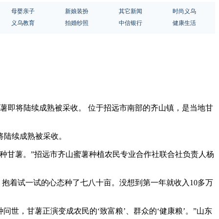
母婴亲子
新娘装扮
其它新闻
时尚义乌
义乌教育
拍婚纱照
中信银行
健康生活
甘薯即将陆续成熟被采收。 位于招远市南部的齐山镇，是当地甘
将陆续成熟被采收。
种甘薯。”招远市齐山蜜薯种植农民专业合作社联合社负责人杨
种，抱着试一试的心态种了七八十亩。没想到第一年就收入10多万
品种问世，甘薯正演变成农民的‘致富粮’、群众的‘健康粮’。”山东