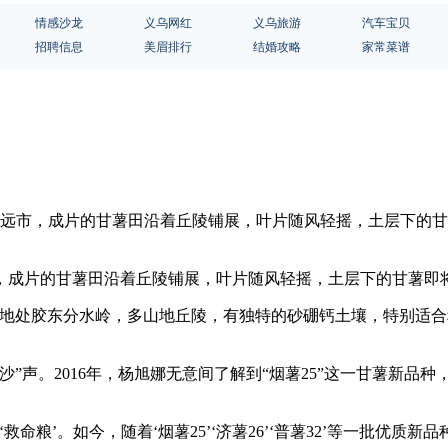
情感沙龙
义乌网红
义乌旅游
汽车宝贝
招聘信息
美眉排行
结婚攻略
家常菜谱
招远市，成片的甘薯田沿着丘陵铺展，叶片随风轻摇，土层下的
，成片的甘薯田沿着丘陵铺展，叶片随风轻摇，土层下的甘薯即
里地处胶东分水岭，多山地丘陵，有独特的砂硼钙土壤，特别适合
”声。2016年，杨旭娜无意间了解到“烟薯25”这一甘薯新品
粮’。如今，随着‘烟薯25’‘济薯26’‘普薯32’等一批优质新