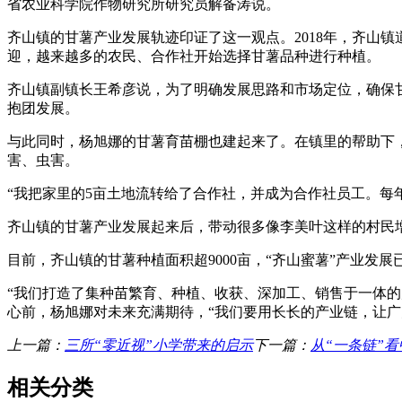
省农业科学院作物研究所研究员解备涛说。
齐山镇的甘薯产业发展轨迹印证了这一观点。2018年，齐山镇
迎，越来越多的农民、合作社开始选择甘薯品种进行种植。
齐山镇副镇长王希彦说，为了明确发展思路和市场定位，确保甘
抱团发展。
与此同时，杨旭娜的甘薯育苗棚也建起来了。在镇里的帮助下
害、虫害。
“我把家里的5亩土地流转给了合作社，并成为合作社员工。每
齐山镇的甘薯产业发展起来后，带动很多像李美叶这样的村民增
目前，齐山镇的甘薯种植面积超9000亩，“齐山蜜薯”产业发
“我们打造了集种苗繁育、种植、收获、深加工、销售于一体
心前，杨旭娜对未来充满期待，“我们要用长长的产业链，让广
上一篇：
三所“零近视”小学带来的启示
下一篇：
从“一条链”看
相关分类