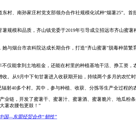
道东村、南孙家庄村党支部领办合作社规模化试种“烟薯25”。首
薯规模和品质，齐山镇党委于2019年引导成立招远市齐山蜜薯
，她与烟台市农科院达成长期合作，打造“齐山蜜薯”脱毒种苗繁
年不仅能拿到土地租金，还能在村里的种植基地干活、挣工资，农
收。从9月中下旬甘薯进入收获期开始，持续两个多月的农忙时节
展已辐射40多个村。其中，参与种植、收获、分拣等生产全过程的农
的产业链，开发了蜜薯干、蜜薯汁、蜜薯酒、蜜薯脆片、地瓜粉条
大薯农腰包更鼓！”
中国—东盟经贸合作“韧性”