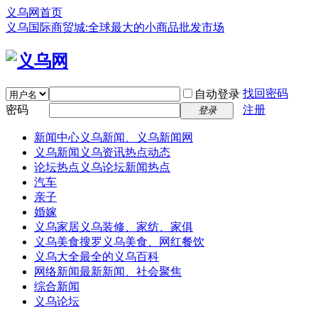
义乌网首页
义乌国际商贸城:全球最大的小商品批发市场
找回密码
自动登录
密码
注册
登录
新闻中心
义乌新闻、义乌新闻网
义乌新闻
义乌资讯热点动态
论坛热点
义乌论坛新闻热点
汽车
亲子
婚嫁
义乌家居
义乌装修、家纺、家俱
义乌美食
搜罗义乌美食、网红餐饮
义乌大全
最全的义乌百科
网络新闻
最新新闻、社会聚焦
综合新闻
义乌论坛