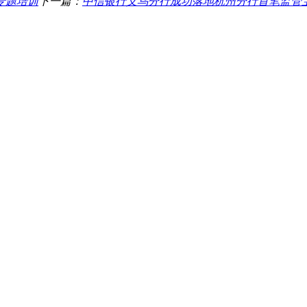
专题培训
下一篇：
中信银行义乌分行成功落地杭州分行首笔监管