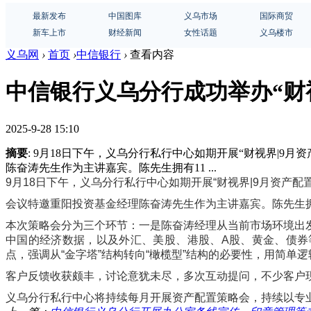
最新发布
中国图库
义乌市场
国际商贸
新车上市
财经新闻
女性话题
义乌楼市
义乌网
›
首页
›
中信银行
›
查看内容
中信银行义乌分行成功举办“财视
2025-9-28 15:10
摘要
: 9月18日下午，义乌分行私行中心如期开展“财视界|
陈奋涛先生作为主讲嘉宾。陈先生拥有11 ...
9月18日下午，义乌分行私行中心如期开展“财视界|9月资产
会议特邀重阳投资基金经理陈奋涛先生作为主讲嘉宾。陈先生拥
本次策略会分为三个环节：一是陈奋涛经理从当前市场环境出
中国的经济数据，以及外汇、美股、港股、A股、黄金、债券
点，强调从“金字塔”结构转向“橄榄型”结构的必要性，用简
客户反馈收获颇丰，讨论意犹未尽，多次互动提问，不少客户
义乌分行私行中心将持续每月开展资产配置策略会，持续以专