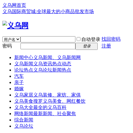
义乌网首页
义乌国际商贸城:全球最大的小商品批发市场
找回密码
自动登录
密码
注册
登录
新闻中心
义乌新闻、义乌新闻网
义乌新闻
义乌资讯热点动态
论坛热点
义乌论坛新闻热点
汽车
亲子
婚嫁
义乌家居
义乌装修、家纺、家俱
义乌美食
搜罗义乌美食、网红餐饮
义乌大全
最全的义乌百科
网络新闻
最新新闻、社会聚焦
综合新闻
义乌论坛