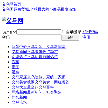
义乌网首页
义乌国际商贸城:全球最大的小商品批发市场
找回密码
自动登录
密码
注册
登录
新闻中心
义乌新闻、义乌新闻网
义乌新闻
义乌资讯热点动态
论坛热点
义乌论坛新闻热点
汽车
亲子
婚嫁
义乌家居
义乌装修、家纺、家俱
义乌美食
搜罗义乌美食、网红餐饮
义乌大全
最全的义乌百科
网络新闻
最新新闻、社会聚焦
综合新闻
义乌论坛