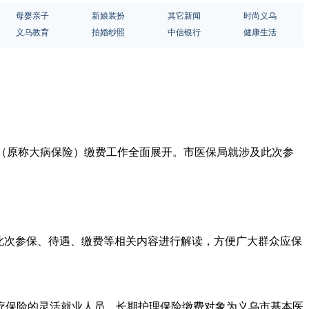
母婴亲子
新娘装扮
其它新闻
时尚义乌
义乌教育
拍婚纱照
中信银行
健康生活
惠保”（原称大病保险）缴费工作全面展开。市医保局就涉及此次参
及此次参保、待遇、缴费等相关内容进行解读，方便广大群众应保
疗保险的灵活就业人员。长期护理保险缴费对象为义乌市基本医