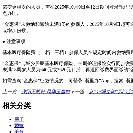
需变更档次的人员，需在2025年10月9日至12日期间登录“
点办理。
“金惠保”未缴纳和缴纳未满3份的参保人，2025年10月9日起
或增加份数。
● 注意事项
基本医疗保险费（二档、三档）参保人员在规定时间内缴纳费用
“金惠保”与城乡居民基本医疗保险、长期护理保险实行同步缴费
未满18周岁人员为640元或2620元）后，再返回缴费界面缴纳“金惠保
如需查询“金惠保”征缴情况的，可登录“浙里办”App，搜索“浙
上一篇：
夕阳无限好 风华正当时
下一篇：
从“沉睡空间”到“活
相关分类
亲子
婚嫁
美食