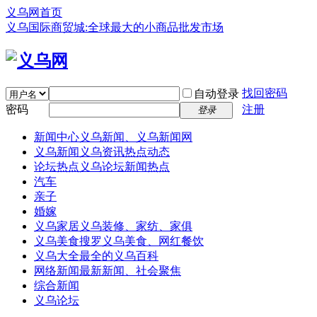
义乌网首页
义乌国际商贸城:全球最大的小商品批发市场
找回密码
自动登录
密码
注册
登录
新闻中心
义乌新闻、义乌新闻网
义乌新闻
义乌资讯热点动态
论坛热点
义乌论坛新闻热点
汽车
亲子
婚嫁
义乌家居
义乌装修、家纺、家俱
义乌美食
搜罗义乌美食、网红餐饮
义乌大全
最全的义乌百科
网络新闻
最新新闻、社会聚焦
综合新闻
义乌论坛