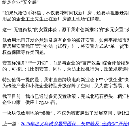
给足企业“安全感”
“如果只给货币补偿，不仅要花时间找新厂房，还要承担搬迁
用品的企业主王先生正在新厂房施工现场忙碌着。
这一“无缝衔接”的安置体验，源于我市创新推出的“多元安置”
低效用地再开发必然涉及原有企业的搬迁安置。如何平衡城市
新房屋安置凭证管理办法（试行）》，将安置方式从“单一货币
权益保障等各类问题。
安置标准并非“一刀切”，而是与企业的“亩产效益”综合评价
的，可按1：1比例安置。同时，为防止投机行为，政策规定
特别值得一提的是，我市直击跨境电商新业态下中小微企业“
为传统产业和小微企业转型升级保障了空间，又为数字贸易、
截至目前，我市已通过多元安置政策，完成北苑石桥头、稠江松
企业12家，供应土地226亩。
一块块低效用地的“焕新”，不仅为我市腾出了发展空间，更让工
上一篇：
2026年度义乌城乡居民医保、长护险及“金惠保”开始