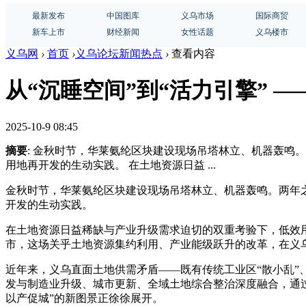
最新发布
中国图库
义乌市场
国际商贸
新车上市
财经新闻
女性话题
义乌楼市
义乌网
›
首页
›
义乌论坛新闻热点
›
查看内容
从“沉睡空间”到“活力引擎” 
2025-10-9 08:45
摘要
: 金秋时节，华莱氨纶区块建设现场吊塔林立、机器轰鸣
用地再开发的生动实践。 在土地资源日益 ...
金秋时节，华莱氨纶区块建设现场吊塔林立、机器轰鸣。两年
开发的生动实践。
在土地资源日益稀缺与产业升级需求迫切的双重考验下，低效用地
市，这场关乎土地资源集约利用、产业能级跃升的改革，在义
近年来，义乌直面土地供需矛盾——既有传统工业区“散小乱”
发与制造业升级、城市更新、全域土地综合整治深度融合，通过
以产促城”的新图景正徐徐展开。