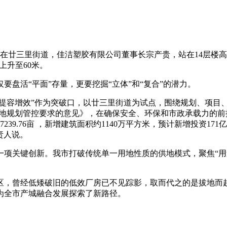
。”在廿三里街道，佳洁塑胶有限公司董事长宗产贵，站在14层楼
度上升至60米。
盘活“平面”存量，更要挖掘“立体”和“复合”的潜力。
地提容增效”作为突破口，以廿三里街道为试点，围绕规划、项目
工业用地规划管控要求的意见》，在确保安全、环保和市政承载力
39.76亩 ，新增建筑面积约1140万平方米，预计新增投资17
责人说。
一项关键创新。我市打破传统单一用地性质的供地模式，聚焦“用
区，曾经低矮破旧的低效厂房已不见踪影，取而代之的是拔地而
为全市产城融合发展探索了新路径。