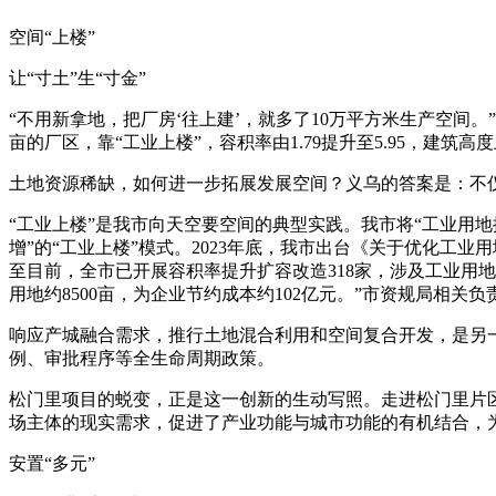
空间“上楼”
让“寸土”生“寸金”
“不用新拿地，把厂房‘往上建’，就多了10万平方米生产空间
亩的厂区，靠“工业上楼”，容积率由1.79提升至5.95，建筑高
土地资源稀缺，如何进一步拓展发展空间？义乌的答案是：不仅要
“工业上楼”是我市向天空要空间的典型实践。我市将“工业用
增”的“工业上楼”模式。2023年底，我市出台《关于优化
至目前，全市已开展容积率提升扩容改造318家，涉及工业用地72
用地约8500亩，为企业节约成本约102亿元。”市资规局相关负
响应产城融合需求，推行土地混合利用和空间复合开发，是另
例、审批程序等全生命周期政策。
松门里项目的蜕变，正是这一创新的生动写照。走进松门里片
场主体的现实需求，促进了产业功能与城市功能的有机结合，
安置“多元”