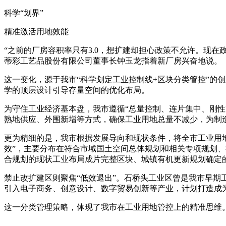
科学“划界”
精准激活用地效能
“之前的厂房容积率只有3.0，想扩建却担心政策不允许。现在政
蒂彩工艺品股份有限公司董事长钟玉龙指着新厂房兴奋地说。
这一变化，源于我市“科学划定工业控制线+区块分类管控”的
学的顶层设计引导存量空间的优化布局。
为守住工业经济基本盘，我市遵循“总量控制、连片集中、刚性管
熟地供应、外围新增等方式，确保工业用地总量不减少，为制
更为精细的是，我市根据发展导向和现状条件，将全市工业用地
效”，主要分布在符合市域国土空间总体规划和相关专项规划
合规划的现状工业布局成片完整区块、城镇有机更新规划确定
禁止改扩建区则聚焦“低效退出”。石桥头工业区曾是我市早期
引入电子商务、创意设计、数字贸易创新等产业，计划打造成为
这一分类管理策略，体现了我市在工业用地管控上的精准思维