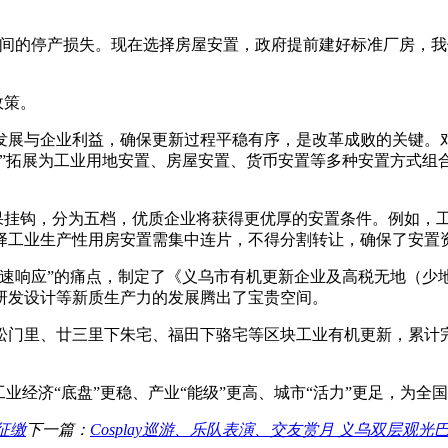
期间的停产损失。现在选择房屋安置，政府提前建好标准厂房，我
政策。
发展与企业利益，确保更新过程平稳有序，是改革成败的关键。
”拓展为工业用地安置、房屋安置、货币安置等多种安置方式组合
结果挂钩，分为五档，优质企业将获得更优厚的安置条件。例如，工
选择工业生产性用房安置需集中连片，不得分割转让，确保了安置
快速响应”的痛点，制定了《义乌市有机更新企业及高税无地（少
研发设计等新质生产力的发展腾出了宝贵空间。
门里、廿三里下朱宅、福田下骆宅等区块工业有机更新，累计完成低
业经济“底盘”更稳、产业“能级”更高、城市“活力”更足，为全
征缴
下一篇：
Cosplay巡游、乐队表演、交友赏月 义乌双层观