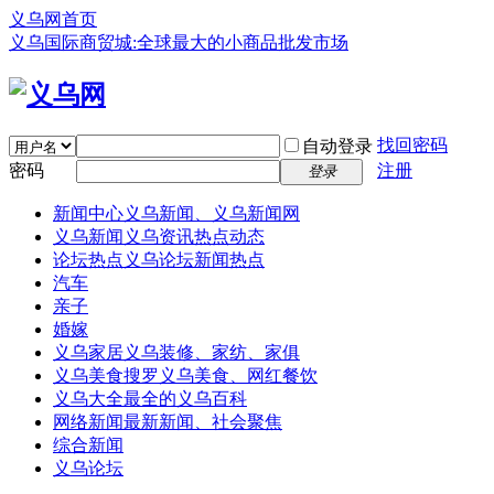
义乌网首页
义乌国际商贸城:全球最大的小商品批发市场
找回密码
自动登录
密码
注册
登录
新闻中心
义乌新闻、义乌新闻网
义乌新闻
义乌资讯热点动态
论坛热点
义乌论坛新闻热点
汽车
亲子
婚嫁
义乌家居
义乌装修、家纺、家俱
义乌美食
搜罗义乌美食、网红餐饮
义乌大全
最全的义乌百科
网络新闻
最新新闻、社会聚焦
综合新闻
义乌论坛