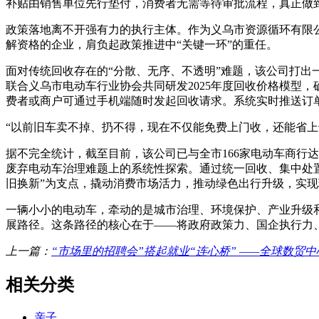
补贴由销售单位先行垫付，消费者无需等待审批流程，真正做
政策落地离不开强有力的执行主体。作为义乌市资源循环有限
解资格的企业，肩负起政策推进中“关键一环”的重任。
面对传统回收存在的“分散、无序、不透明”难题，该公司打出
联合义乌市电动车行业协会共同研发2025年度回收价格模型，
费者或商户可通过手机端随时发起回收请求。系统实时推送订
“以前旧车卖不掉、扔不得，现在不仅能免费上门收，还能省上
据不完全统计，截至目前，该公司已与全市166家电动车商行达
废弃电动车治理难题上的系统性探索。通过统一回收、集中处置
旧换新”为支点，撬动消费市场活力，推动绿色出行升级，实
一辆小小的电动车，牵动的是城市治理、环境保护、产业升级和
展路径。这条路径的核心在于——将政府政策力、国企执行力
上一篇：
“市场里的招聘会”搭起就业“连心桥” ——全球数贸
相关分类
亲子