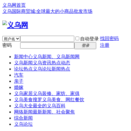
义乌网首页
义乌国际商贸城:全球最大的小商品批发市场
找回密码
自动登录
密码
注册
登录
新闻中心
义乌新闻、义乌新闻网
义乌新闻
义乌资讯热点动态
论坛热点
义乌论坛新闻热点
汽车
亲子
婚嫁
义乌家居
义乌装修、家纺、家俱
义乌美食
搜罗义乌美食、网红餐饮
义乌大全
最全的义乌百科
网络新闻
最新新闻、社会聚焦
综合新闻
义乌论坛