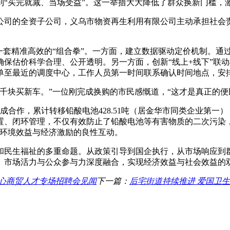
到“买完就减、当场受益”。这一举措大大降低了群众换新门槛，
公司的全资子公司，义乌市物资再生利用有限公司主动承担社会
一套精准高效的“组合拳”。一方面，建立数据驱动定价机制。通
确保估价科学合理、公开透明。另一方面，创新“线上+线下”联
单至最近的调度中心，工作人员第一时间联系确认时间地点，安排
千块买新车。”一位刚完成换购的市民感慨道，“这才是真正的便
成合作，累计转移铅酸电池428.51吨（居金华市同类企业第一）
、闭环管理，不仅有效防止了铅酸电池等有害物质的二次污染，
现环境效益与经济激励的良性互动。
民生福祉的多重命题。从政策引导到国企执行，从市场响应到群
、市场活力与公众参与力深度融合，实现经济效益与社会效益的
中心商贸人才专场招聘会见闻
下一篇：
后宅街道持续推进 爱国卫