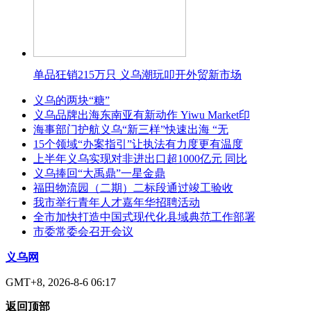
单品狂销215万只 义乌潮玩叩开外贸新市场
义乌的两块“糖”
义乌品牌出海东南亚有新动作 Yiwu Market印
海事部门护航义乌“新三样”快速出海 “无
15个领域“办案指引”让执法有力度更有温度
上半年义乌实现对非进出口超1000亿元 同比
义乌捧回“大禹鼎”一星金鼎
福田物流园（二期）二标段通过竣工验收
我市举行青年人才嘉年华招聘活动
全市加快打造中国式现代化县域典范工作部署
市委常委会召开会议
义乌网
GMT+8, 2026-8-6 06:17
返回顶部