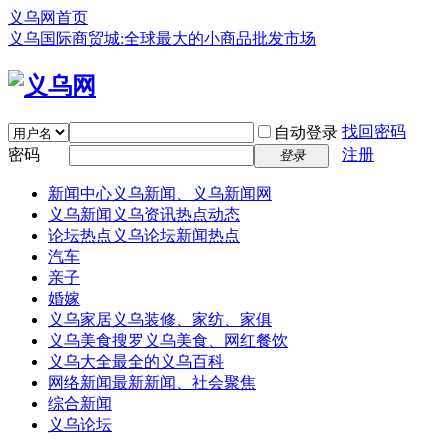
义乌网首页
义乌国际商贸城:全球最大的小商品批发市场
找回密码
自动登录
密码
注册
登录
新闻中心
义乌新闻、义乌新闻网
义乌新闻
义乌资讯热点动态
论坛热点
义乌论坛新闻热点
汽车
亲子
婚嫁
义乌家居
义乌装修、家纺、家俱
义乌美食
搜罗义乌美食、网红餐饮
义乌大全
最全的义乌百科
网络新闻
最新新闻、社会聚焦
综合新闻
义乌论坛