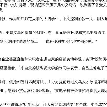
尔不仅中文讲得溜，现场还即兴飙了几句义乌话，说到当下备受
新。
身影。作为浙江师范大学的大四学生，中文流利的沙一夫，刚入场
遇，更是义乌所提供的创业生态、多元语言环境和贸易出海通道
到会说阿拉伯语的员工——这种便利在其他地方都少见。”
分企业甚至直接带求职者走进自家的店铺实地参观，实现“投简历
的店里看看。”来自景德镇陶瓷大学的刘同学表示，自己主修电子
赋能。依托AI智能匹配算法，主办方提前通过义乌人才数据库精
开业，急缺外贸运营和海外客服。”某电子科技企业招聘负责人
大学生进市场”衍生活动，让大家能直观感受“买全球、卖全球”