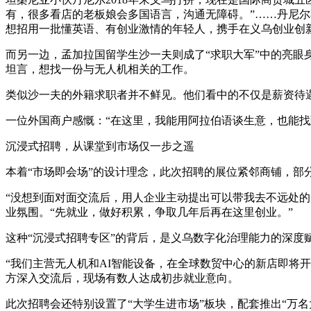
有，很多看店的老板娘会多国语言，沟通无障碍。”……丹尼
想招用一批懂英语、有创业激情的年轻人，携手在义乌创业创
而另一边，孟加拉国留学生沙一夫则成了“求职大军”中的亮眼
坦言，想找一份与无人机相关的工作。
类似沙一夫的外籍求职者并不鲜见。他们看中的不仅是薪资待
一位外国商户感慨：“在这里，我能用阿拉伯语谈生意，也能找
沉浸式招聘，从课堂到市场仅一步之遥
本着“市场即会场”的设计理念，此次招聘的展位紧邻商铺，部
“没想到面对面交流后，用人企业主动提出可以带我去不远处
业氛围。“先就业，做好积累，争取几年后再在这里创业。”
这种“沉浸式招聘专区”的背后，是义乌数字化治理能力的深度
“我们主营无人机和AI智能设备，在全球数贸中心的新店即将
方深入交流后，现场有数人达成初步就业意向。
此次招聘会还特别设置了“大学生进市场”板块，配套推出“万名