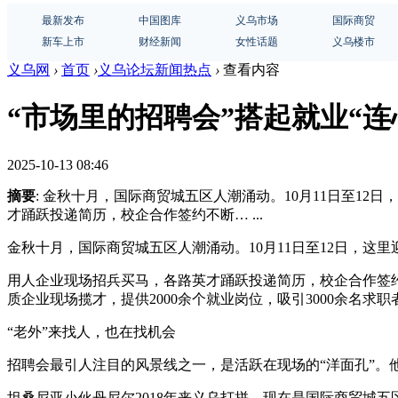
最新发布
中国图库
义乌市场
国际商贸
新车上市
财经新闻
女性话题
义乌楼市
义乌网
›
首页
›
义乌论坛新闻热点
›
查看内容
“市场里的招聘会”搭起就业“
2025-10-13 08:46
摘要
: 金秋十月，国际商贸城五区人潮涌动。10月11日至1
才踊跃投递简历，校企合作签约不断… ...
金秋十月，国际商贸城五区人潮涌动。10月11日至12日，这
用人企业现场招兵买马，各路英才踊跃投递简历，校企合作签约
质企业现场揽才，提供2000余个就业岗位，吸引3000余名求职
“老外”来找人，也在找机会
招聘会最引人注目的风景线之一，是活跃在现场的“洋面孔”。
坦桑尼亚小伙丹尼尔2018年来义乌打拼，现在是国际商贸城五