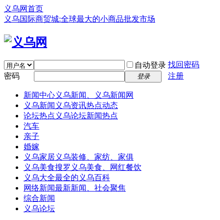
义乌网首页
义乌国际商贸城:全球最大的小商品批发市场
找回密码
自动登录
密码
注册
登录
新闻中心
义乌新闻、义乌新闻网
义乌新闻
义乌资讯热点动态
论坛热点
义乌论坛新闻热点
汽车
亲子
婚嫁
义乌家居
义乌装修、家纺、家俱
义乌美食
搜罗义乌美食、网红餐饮
义乌大全
最全的义乌百科
网络新闻
最新新闻、社会聚焦
综合新闻
义乌论坛