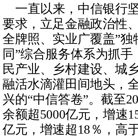
一直以来，
中信银行
要求，立足金融政治性
全牌照、实业广覆盖
”
独
同
”
综合服务体系为抓手
民产业、乡村建设、城
融活水滴灌田间地头，
兴的
“
中信答卷
”
。截至
2
余额
超
5000
亿元，增速
1
亿元，增速
超
18
％，高