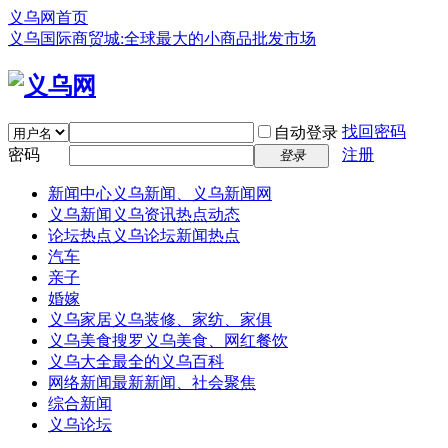
义乌网首页
义乌国际商贸城:全球最大的小商品批发市场
找回密码
自动登录
密码
注册
登录
新闻中心
义乌新闻、义乌新闻网
义乌新闻
义乌资讯热点动态
论坛热点
义乌论坛新闻热点
汽车
亲子
婚嫁
义乌家居
义乌装修、家纺、家俱
义乌美食
搜罗义乌美食、网红餐饮
义乌大全
最全的义乌百科
网络新闻
最新新闻、社会聚焦
综合新闻
义乌论坛