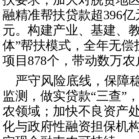
融精准帮扶贷款
超
396
亿
元。构建产业、基建、
体
”
帮扶模式，全年无偿
项目
878
个，带动数万农
严守风险底线，保障
监测，做实贷款
“
三查
”
农领域；加快不良资产
化与政府性融资担保机