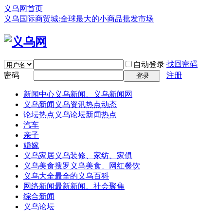
义乌网首页
义乌国际商贸城:全球最大的小商品批发市场
找回密码
自动登录
密码
注册
登录
新闻中心
义乌新闻、义乌新闻网
义乌新闻
义乌资讯热点动态
论坛热点
义乌论坛新闻热点
汽车
亲子
婚嫁
义乌家居
义乌装修、家纺、家俱
义乌美食
搜罗义乌美食、网红餐饮
义乌大全
最全的义乌百科
网络新闻
最新新闻、社会聚焦
综合新闻
义乌论坛