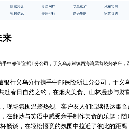
情感沙龙
义乌网红
义乌旅游
汽车宝贝
招聘信息
美眉排行
结婚攻略
家常菜谱
未来
分行携手中邮保险浙江分公司，于义乌赤岸镇西海湾露营烧烤农庄，
午，中信银行义乌分行携手中邮保险浙江分公司，于义
友共赴春日自然之约，在烟火美食、山林漫步与财
地，现场氛围温馨热烈。客户友人们陆续抵达集合
饪，在翻炒与笑语中感受亲手制作美食的乐趣；随
举杯畅谈，在轻松惬意的氛围中拉近了彼此的距离