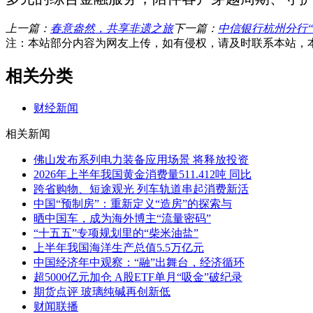
上一篇：
春意盎然，共享非遗之旅
下一篇：
中信银行杭州分行“
注：本站部分内容为网友上传，如有侵权，请及时联系本站，
相关分类
财经新闻
相关新闻
佛山发布系列电力装备应用场景 将释放投资
2026年上半年我国黄金消费量511.412吨 同比
跨省购物、短途观光 列车轨道串起消费新活
中国“预制房”：重新定义“造房”的探索与
晒中国车，成为海外博主“流量密码”
“十五五”专项规划里的“柴米油盐”
上半年我国海洋生产总值5.5万亿元
中国经济年中观察：“融”出舞台，经济循环
超5000亿元加仓 A股ETF单月“吸金”破纪录
期货点评 玻璃纯碱再创新低
财闻联播