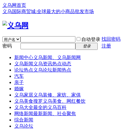
义乌网首页
义乌国际商贸城:全球最大的小商品批发市场
找回密码
自动登录
密码
注册
登录
新闻中心
义乌新闻、义乌新闻网
义乌新闻
义乌资讯热点动态
论坛热点
义乌论坛新闻热点
汽车
亲子
婚嫁
义乌家居
义乌装修、家纺、家俱
义乌美食
搜罗义乌美食、网红餐饮
义乌大全
最全的义乌百科
网络新闻
最新新闻、社会聚焦
综合新闻
义乌论坛