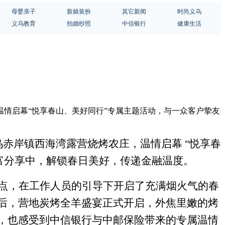
母婴亲子
新娘装扮
其它新闻
时尚义乌
义乌教育
拍婚纱照
中信银行
健康生活
温情启幕“悦享春山、美好同行”专属主题活动，与一众客户挚友
乌赤岸镇西海湾露营烧烤农庄，温情启幕 “悦享春
富分享中，解锁春日美好，传递金融温度。
点，在工作人员的引导下开启了充满烟火气的春
后，营地炭烤全羊盛宴正式开启，外焦里嫩的烤
，也感受到中信银行与中邮保险带来的专属温情