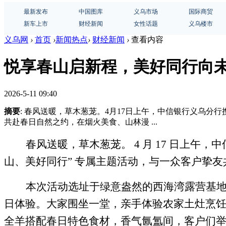
最新发布
中国图库
义乌市场
国际商贸
新车上市
财经新闻
女性话题
义乌楼市
义乌网
›
首页
›
新闻热点
›
财经新闻
›
查看内容
悦享春山启新程，美好同行向
2026-5-11 09:40
摘要
: 春风送暖，草木葱茏。4月17日上午，中信银行义乌
共赴春日自然之约，在烟火美食、山林漫 ...
春风送暖，草木葱茏。
4 月 17 日上
山、美好同行” 专属主题活动，与一众客户挚
本次活动选址于绿意盎然的西海湾露营基
日体验。大家围坐一堂，亲手体验农家土灶烹
全羊搭配春日特色食材，香气氤氲间，客户们