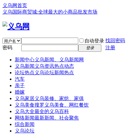
义乌网首页
义乌国际商贸城:全球最大的小商品批发市场
找回密码
自动登录
密码
注册
登录
新闻中心
义乌新闻、义乌新闻网
义乌新闻
义乌资讯热点动态
论坛热点
义乌论坛新闻热点
汽车
亲子
婚嫁
义乌家居
义乌装修、家纺、家俱
义乌美食
搜罗义乌美食、网红餐饮
义乌大全
最全的义乌百科
网络新闻
最新新闻、社会聚焦
综合新闻
义乌论坛