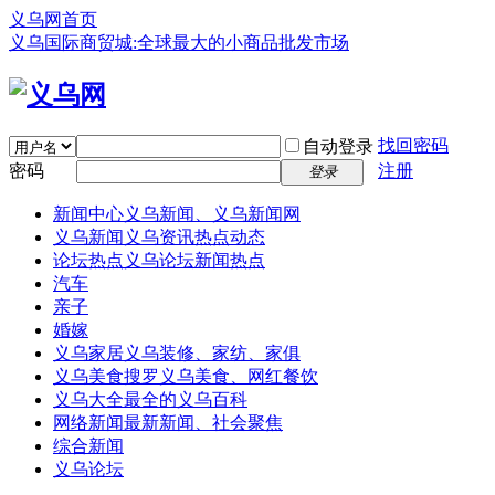
义乌网首页
义乌国际商贸城:全球最大的小商品批发市场
找回密码
自动登录
密码
注册
登录
新闻中心
义乌新闻、义乌新闻网
义乌新闻
义乌资讯热点动态
论坛热点
义乌论坛新闻热点
汽车
亲子
婚嫁
义乌家居
义乌装修、家纺、家俱
义乌美食
搜罗义乌美食、网红餐饮
义乌大全
最全的义乌百科
网络新闻
最新新闻、社会聚焦
综合新闻
义乌论坛