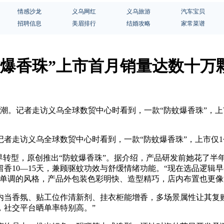
情感沙龙
义乌网红
义乌旅游
汽车宝贝
招聘信息
美眉排行
结婚攻略
家常菜谱
蚊爆香珠”上市首月销量达数十万
热潮。记者走访义乌全球数贸中心时看到，一款“防蚊爆香珠”，
者走访义乌全球数贸中心时看到，一款“防蚊爆香珠”，上市仅
界转型，原创推出“防蚊爆香珠”。据介绍，产品研发前她花了半
香10—15天，兼顾驱蚊功效与舒缓情绪功能。“现在选品逻辑早
暗单调的风格，产品外包装色彩明快、造型精巧，店内布置也更
当香氛、贴工位作清新剂、挂衣柜能增香，多场景属性让其复购
，社交平台晒单率特别高。”