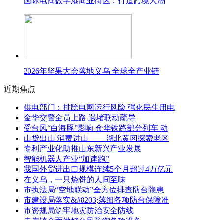
国际电商数字港商业街区：打造跨境人潮
2026年坚果大会落地义乌 全球全产业链
近期焦点
供电部门：排除电网运行风险 强化民生用电
金华交警全员上路 遇堵联动疏导
受台风“白海豚”影响 金华铁路部分列车 动
山货出山 消费进山 ——湖北黄冈探索老区
专利产业化助推山东新兴产业发展
智能机器人产业“加速跑”
我国外贸进出口规模连续5个月超过4万亿元
在义乌，一只烧饼的人间至味
市执法局“空地联动”全方位排查防台隐患
市建设局落实&#8203;落细各项防台保障准
市资规局筑牢地灾防治安全防线