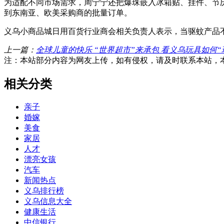
为适配不同市场需求，周宁宁还把爆珠嵌入冰箱贴、挂件、节庆
到东南亚、欧美采购商的批量订单。
义乌小商品城日用百货行业商会相关负责人表示，当驱蚊产品
上一篇：
全球儿童的快乐 “世界超市”来承包 看义乌玩具如何“
注：本站部分内容为网友上传，如有侵权，请及时联系本站，
相关分类
亲子
婚嫁
美食
家居
人才
漂亮女孩
汽车
新闻热点
义乌排行榜
义乌信息大全
健康生活
中信银行