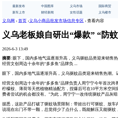
最新发布
中国图库
义乌市场
国际商贸
新车上市
财经新闻
女性话题
义乌楼市
义乌网
›
首页
›
义乌小商品批发市场信息专区
›
查看内容
义乌老板娘自研出“爆款” “防
2026-6-3 13:49
摘要
: 眼下，国内多地气温逐渐升高，义乌驱蚊品类迎来销售
经营文创周边十余年的“多多鱼”品牌负 ...
眼下，国内多地气温逐渐升高，义乌驱蚊品类迎来销售热潮。记
经营文创周边十余年的“多多鱼”品牌负责人周宁宁今年首次跨
柠檬桉、薄荷等天然植物精油配方，捏爆后可在10平方米空间留
费者尝试的机会都没有。”为此，周宁宁一改传统驱蚊产品灰
据悉，这款产品打破了驱蚊场景限制：带娃出行可驱蚊、放车内
说现在出门不带一颗，总觉得少了点什么，既能解压又能驱蚊