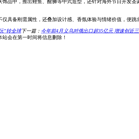
饰品中，推出鲤鱼、醒狮等中式造型，还针对海外节日开发圣诞
不仅具备刚需属性，还叠加设计感、香氛体验与情绪价值，便跳
玩”转全球
下一篇：
今年前4月义乌对俄出口超35亿元 增速创近
本站会在第一时间将信息删除！