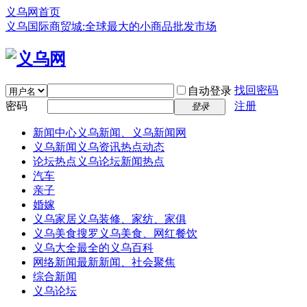
义乌网首页
义乌国际商贸城:全球最大的小商品批发市场
找回密码
自动登录
密码
注册
登录
新闻中心
义乌新闻、义乌新闻网
义乌新闻
义乌资讯热点动态
论坛热点
义乌论坛新闻热点
汽车
亲子
婚嫁
义乌家居
义乌装修、家纺、家俱
义乌美食
搜罗义乌美食、网红餐饮
义乌大全
最全的义乌百科
网络新闻
最新新闻、社会聚焦
综合新闻
义乌论坛