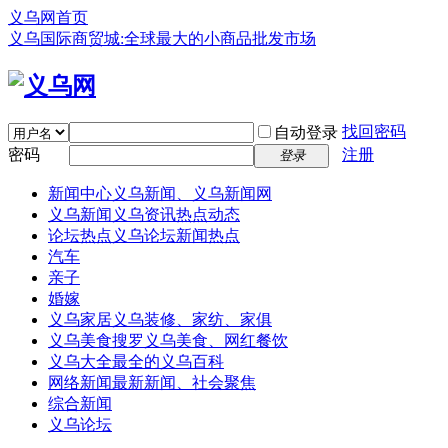
义乌网首页
义乌国际商贸城:全球最大的小商品批发市场
找回密码
自动登录
密码
注册
登录
新闻中心
义乌新闻、义乌新闻网
义乌新闻
义乌资讯热点动态
论坛热点
义乌论坛新闻热点
汽车
亲子
婚嫁
义乌家居
义乌装修、家纺、家俱
义乌美食
搜罗义乌美食、网红餐饮
义乌大全
最全的义乌百科
网络新闻
最新新闻、社会聚焦
综合新闻
义乌论坛