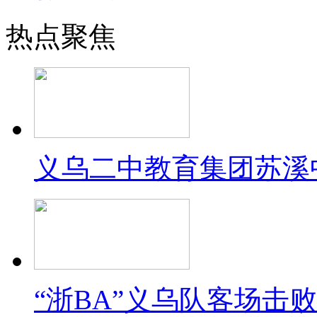
热点聚焦
义乌二中教育集团苏溪
“浙BA”义乌队客场击