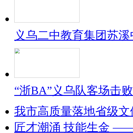
义乌二中教育集团苏溪
“浙BA”义乌队客场击
我市高质量落地省级文
匠才潮涌 技能生金 —