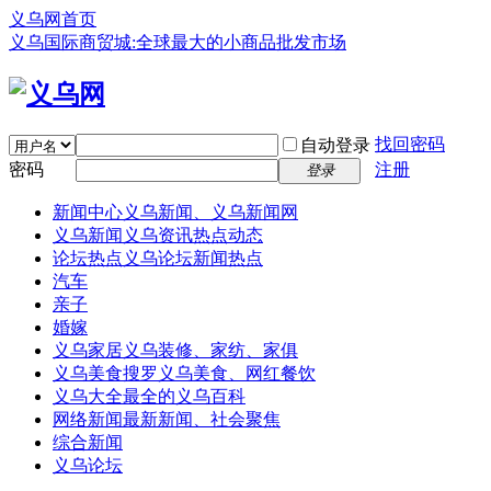
义乌网首页
义乌国际商贸城:全球最大的小商品批发市场
找回密码
自动登录
密码
注册
登录
新闻中心
义乌新闻、义乌新闻网
义乌新闻
义乌资讯热点动态
论坛热点
义乌论坛新闻热点
汽车
亲子
婚嫁
义乌家居
义乌装修、家纺、家俱
义乌美食
搜罗义乌美食、网红餐饮
义乌大全
最全的义乌百科
网络新闻
最新新闻、社会聚焦
综合新闻
义乌论坛