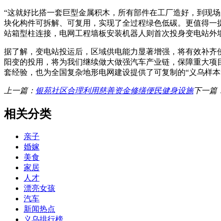
“这就好比搭一套巨型金属积木，所有部件在工厂造好，到现场
块化构件可拆解、可复用，实现了全过程绿色低碳。更值得一
站箱型柱连接，电网工程墙板安装机器人则首次投身变电站外
据了解，变电站投运后，区域供电能力显著增强，将有效补齐佛
阳变的投用，将为我们继续做大做强汽车产业链，保障重大项
套经验，也为全国复杂地形电网建设提供了可复制的“义乌样本
上一篇：
银苑社区合理利用慈善资金修缮便民健身设施
下一篇
相关分类
亲子
婚嫁
美食
家居
人才
漂亮女孩
汽车
新闻热点
义乌排行榜