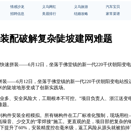
情感沙龙
义乌网红
义乌旅游
汽车宝贝
招聘信息
美眉排行
结婚攻略
家常菜谱
块化装配破解复杂陡坡建网难题
快速拼装——6月12日，坐落于佛堂镇的新一代220千伏朝阳变
装——6月12日，坐落于佛堂镇的新一代220千伏朝阳变电站投
米的陡坡地形变成了创新实践场。
作业多、安全风险大，工期根本不可控。”项目负责人、浙江送变
难题。
到构件安装全程模拟。所有钢构件在工厂标准化预制，现场用柱
噪音、少交叉的“零焊接”施工。更直观的是，项目部把复杂的
下提升了60%，安装精度控在毫米级，返工风险从源头就被掐掉