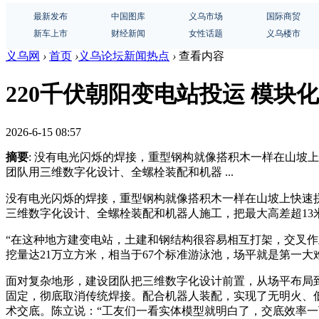
最新发布
中国图库
义乌市场
国际商贸
新车上市
财经新闻
女性话题
义乌楼市
义乌网
›
首页
›
义乌论坛新闻热点
›
查看内容
220千伏朝阳变电站投运 模
2026-6-15 08:57
摘要
: 没有电光闪烁的焊接，重型钢构就像搭积木一样在山坡上
团队用三维数字化设计、全螺栓装配和机器 ...
没有电光闪烁的焊接，重型钢构就像搭积木一样在山坡上快速拼
三维数字化设计、全螺栓装配和机器人施工，把最大高差超13
“在这种地方建变电站，土建和钢结构很容易相互打架，交叉
挖量达21万立方米，相当于67个标准游泳池，场平就是第一大
面对复杂地形，建设团队把三维数字化设计前置，从场平布局
固定，彻底取消传统焊接。配合机器人装配，实现了无明火、低
术交底。陈立说：“工友们一看实体模型就明白了，交底效率一