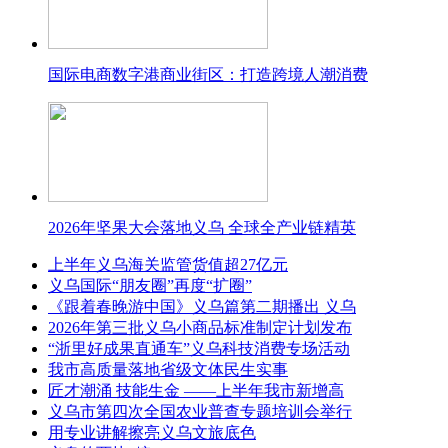
国际电商数字港商业街区：打造跨境人潮消费
2026年坚果大会落地义乌 全球全产业链精英
上半年义乌海关监管货值超27亿元
义乌国际“朋友圈”再度“扩圈”
《跟着春晚游中国》义乌篇第二期播出 义乌
2026年第三批义乌小商品标准制定计划发布
“浙里好成果直通车”义乌科技消费专场活动
我市高质量落地省级文体民生实事
匠才潮涌 技能生金 ——上半年我市新增高
义乌市第四次全国农业普查专题培训会举行
用专业讲解擦亮义乌文旅底色