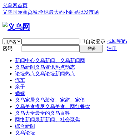
义乌网首页
义乌国际商贸城:全球最大的小商品批发市场
找回密码
自动登录
密码
注册
登录
新闻中心
义乌新闻、义乌新闻网
义乌新闻
义乌资讯热点动态
论坛热点
义乌论坛新闻热点
汽车
亲子
婚嫁
义乌家居
义乌装修、家纺、家俱
义乌美食
搜罗义乌美食、网红餐饮
义乌大全
最全的义乌百科
网络新闻
最新新闻、社会聚焦
综合新闻
义乌论坛