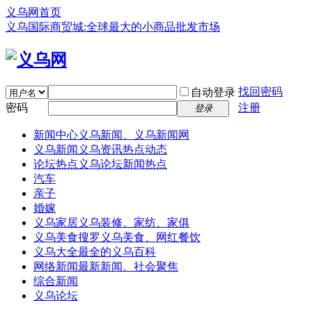
义乌网首页
义乌国际商贸城:全球最大的小商品批发市场
找回密码
自动登录
密码
注册
登录
新闻中心
义乌新闻、义乌新闻网
义乌新闻
义乌资讯热点动态
论坛热点
义乌论坛新闻热点
汽车
亲子
婚嫁
义乌家居
义乌装修、家纺、家俱
义乌美食
搜罗义乌美食、网红餐饮
义乌大全
最全的义乌百科
网络新闻
最新新闻、社会聚焦
综合新闻
义乌论坛