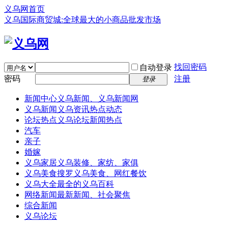
义乌网首页
义乌国际商贸城:全球最大的小商品批发市场
找回密码
自动登录
密码
注册
登录
新闻中心
义乌新闻、义乌新闻网
义乌新闻
义乌资讯热点动态
论坛热点
义乌论坛新闻热点
汽车
亲子
婚嫁
义乌家居
义乌装修、家纺、家俱
义乌美食
搜罗义乌美食、网红餐饮
义乌大全
最全的义乌百科
网络新闻
最新新闻、社会聚焦
综合新闻
义乌论坛