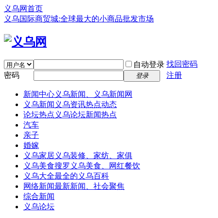
义乌网首页
义乌国际商贸城:全球最大的小商品批发市场
找回密码
自动登录
密码
注册
登录
新闻中心
义乌新闻、义乌新闻网
义乌新闻
义乌资讯热点动态
论坛热点
义乌论坛新闻热点
汽车
亲子
婚嫁
义乌家居
义乌装修、家纺、家俱
义乌美食
搜罗义乌美食、网红餐饮
义乌大全
最全的义乌百科
网络新闻
最新新闻、社会聚焦
综合新闻
义乌论坛