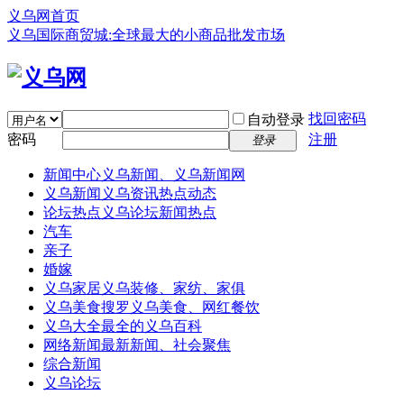
义乌网首页
义乌国际商贸城:全球最大的小商品批发市场
找回密码
自动登录
密码
注册
登录
新闻中心
义乌新闻、义乌新闻网
义乌新闻
义乌资讯热点动态
论坛热点
义乌论坛新闻热点
汽车
亲子
婚嫁
义乌家居
义乌装修、家纺、家俱
义乌美食
搜罗义乌美食、网红餐饮
义乌大全
最全的义乌百科
网络新闻
最新新闻、社会聚焦
综合新闻
义乌论坛