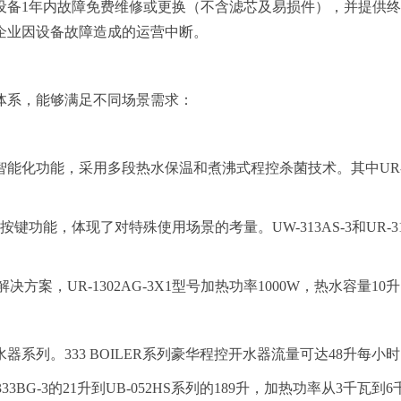
备1年内故障免费维修或更换（不含滤芯及易损件），并提供终生
企业因设备故障造成的运营中断。
体系，能够满足不同场景需求：
能化功能，采用多段热水保温和煮沸式程控杀菌技术。其中UR-85
功能，体现了对特殊使用场景的考量。UW-313AS-3和UR-31
型解决方案，UR-1302AG-3X1型号加热功率1000W，热水
系列。333 BOILER系列豪华程控开水器流量可达48升每
333BG-3的21升到UB-052HS系列的189升，加热功率从