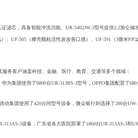
滤芯，具备智能冲洗功能。UR-5402JW-3型号提供2.2加
）、UF-505（椰壳颗粒活性炭改善口感）、UF-591（5微米
其服务客户涵盖科技、金融、医疗、教育、交通等多个领域：
为集团使用了9800台UR-313BS-3型号，OPPO集团配置了680台
字节跳动集团使用了420台同型号设备，微众银行则选择了280台UW
-313AS-3设备，广东省各大医院部署了1860台UR-313AS-3