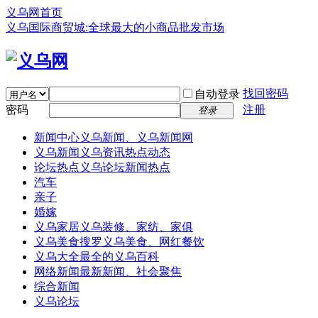
义乌网首页
义乌国际商贸城:全球最大的小商品批发市场
找回密码
自动登录
密码
注册
登录
新闻中心
义乌新闻、义乌新闻网
义乌新闻
义乌资讯热点动态
论坛热点
义乌论坛新闻热点
汽车
亲子
婚嫁
义乌家居
义乌装修、家纺、家俱
义乌美食
搜罗义乌美食、网红餐饮
义乌大全
最全的义乌百科
网络新闻
最新新闻、社会聚焦
综合新闻
义乌论坛