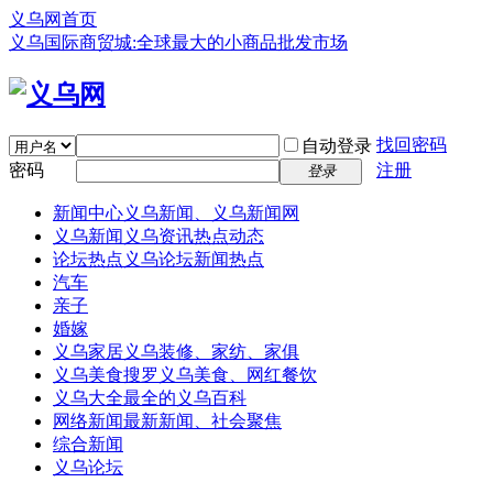
义乌网首页
义乌国际商贸城:全球最大的小商品批发市场
找回密码
自动登录
密码
注册
登录
新闻中心
义乌新闻、义乌新闻网
义乌新闻
义乌资讯热点动态
论坛热点
义乌论坛新闻热点
汽车
亲子
婚嫁
义乌家居
义乌装修、家纺、家俱
义乌美食
搜罗义乌美食、网红餐饮
义乌大全
最全的义乌百科
网络新闻
最新新闻、社会聚焦
综合新闻
义乌论坛