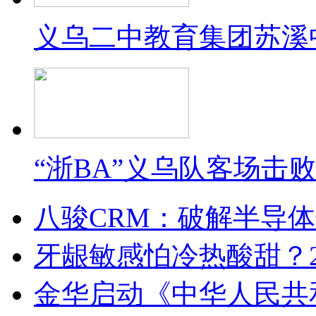
义乌二中教育集团苏溪
“浙BA”义乌队客场击
八骏CRM：破解半导
牙龈敏感怕冷热酸甜？2
金华启动《中华人民共