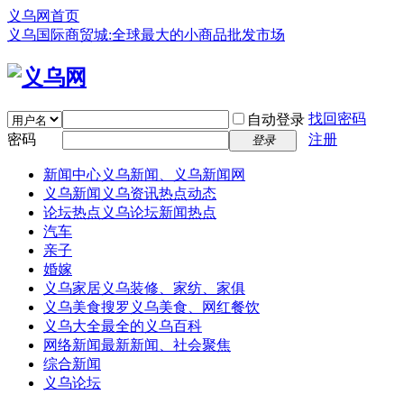
义乌网首页
义乌国际商贸城:全球最大的小商品批发市场
找回密码
自动登录
密码
注册
登录
新闻中心
义乌新闻、义乌新闻网
义乌新闻
义乌资讯热点动态
论坛热点
义乌论坛新闻热点
汽车
亲子
婚嫁
义乌家居
义乌装修、家纺、家俱
义乌美食
搜罗义乌美食、网红餐饮
义乌大全
最全的义乌百科
网络新闻
最新新闻、社会聚焦
综合新闻
义乌论坛