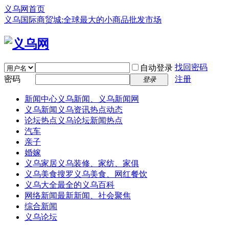
义乌网首页
义乌国际商贸城:全球最大的小商品批发市场
找回密码
自动登录
密码
注册
登录
新闻中心
义乌新闻、义乌新闻网
义乌新闻
义乌资讯热点动态
论坛热点
义乌论坛新闻热点
汽车
亲子
婚嫁
义乌家居
义乌装修、家纺、家俱
义乌美食
搜罗义乌美食、网红餐饮
义乌大全
最全的义乌百科
网络新闻
最新新闻、社会聚焦
综合新闻
义乌论坛