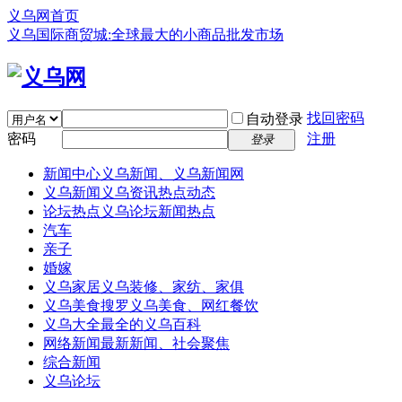
义乌网首页
义乌国际商贸城:全球最大的小商品批发市场
找回密码
自动登录
密码
注册
登录
新闻中心
义乌新闻、义乌新闻网
义乌新闻
义乌资讯热点动态
论坛热点
义乌论坛新闻热点
汽车
亲子
婚嫁
义乌家居
义乌装修、家纺、家俱
义乌美食
搜罗义乌美食、网红餐饮
义乌大全
最全的义乌百科
网络新闻
最新新闻、社会聚焦
综合新闻
义乌论坛