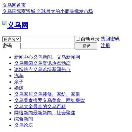
义乌网首页
义乌国际商贸城:全球最大的小商品批发市场
找回密码
自动登录
密码
注册
登录
新闻中心
义乌新闻、义乌新闻网
义乌新闻
义乌资讯热点动态
论坛热点
义乌论坛新闻热点
汽车
亲子
婚嫁
义乌家居
义乌装修、家纺、家俱
义乌美食
搜罗义乌美食、网红餐饮
义乌大全
最全的义乌百科
网络新闻
最新新闻、社会聚焦
综合新闻
义乌论坛