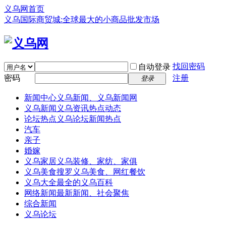
义乌网首页
义乌国际商贸城:全球最大的小商品批发市场
找回密码
自动登录
密码
注册
登录
新闻中心
义乌新闻、义乌新闻网
义乌新闻
义乌资讯热点动态
论坛热点
义乌论坛新闻热点
汽车
亲子
婚嫁
义乌家居
义乌装修、家纺、家俱
义乌美食
搜罗义乌美食、网红餐饮
义乌大全
最全的义乌百科
网络新闻
最新新闻、社会聚焦
综合新闻
义乌论坛