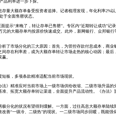
期产品利率进一步下探。
量大额存单备受投资者追捧。记者梳理发现，年化利率2%以
处于全面售罄状态。
提示“来晚了，转让存单已售罄”。专区内“近期转让成功”记录直
单笔20万元的大额存单均按原价快速成交。此外，新网银行、众邦
析了市场分化的三大原因：首先，为管控存款付息成本，商业银
之间存在利率差，成为大额存单转让市场走热的核心动因；最后
双赢。
短板，多项条款精准适配当前市场现状。
法》精准应对当前市场上一级市场供给收缩、二级市场升温的分
基准、拓宽大额存单转让渠道，全面提升产品流动性。《办法》
极分化的状况有望得到缓解。一方面，过往高息大额存单陆续到
效改善“一级冷、二级热”的现状。一二级市场同步回暖，既能强