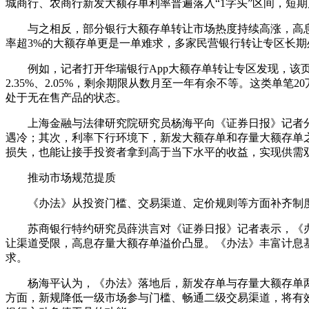
城商行、农商行新发大额存单利率普遍落入“1字头”区间，短
与之相反，部分银行大额存单转让市场热度持续高涨，高息存
率超3%的大额存单更是一单难求，多家民营银行转让专区长期
例如，记者打开华瑞银行App大额存单转让专区发现，该页面
2.35%、2.05%，剩余期限从数月至一年有余不等。这类
处于无在售产品的状态。
上海金融与法律研究院研究员杨海平向《证券日报》记者分
遇冷；其次，利率下行环境下，新发大额存单和存量大额存单
损失，也能让接手投资者拿到高于当下水平的收益，实现供需
推动市场规范提质
《办法》从投资门槛、交易渠道、定价规则等方面补齐制度
苏商银行特约研究员薛洪言对《证券日报》记者表示，《办
让渠道受限，高息存量大额存单溢价凸显。《办法》丰富计息
求。
杨海平认为，《办法》落地后，新发存单与存量大额存单两
方面，新规降低一级市场参与门槛、畅通二级交易渠道，将有