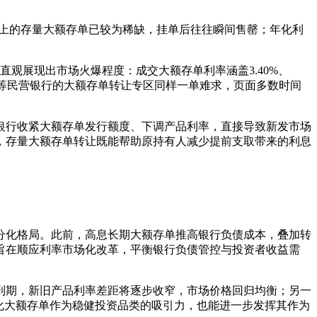
上的存量大额存单已较为稀缺，挂单后往往瞬间售罄；年化利
观展现出市场火爆程度：成交大额存单利率涵盖3.40%、
银行等民营银行的大额存单转让专区同样一单难求，页面多数时间
行收紧大额存单发行额度、下调产品利率，直接导致新发市场
，存量大额存单转让既能帮助原持有人减少提前支取带来的利息
化格局。此前，高息长期大额存单推高银行负债成本，叠加转
旨在顺应利率市场化改革，平衡银行负债管控与投资者收益需
期，新旧产品利率差距将逐步收窄，市场价格回归均衡；另一
化大额存单作为稳健投资品类的吸引力，也能进一步发挥其作为