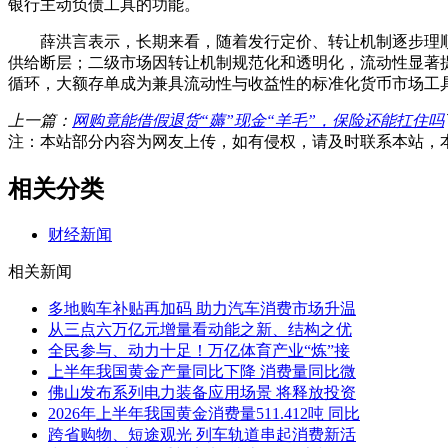
银行主动负债工具的功能。
薛洪言表示，长期来看，随着发行定价、转让机制逐步理顺
供给断层；二级市场因转让机制规范化和透明化，流动性显著提
循环，大额存单成为兼具流动性与收益性的标准化货币市场工
上一篇：
网购竟能借假退货“薅”现金“羊毛”，保险还能扛住吗
注：本站部分内容为网友上传，如有侵权，请及时联系本站，
相关分类
财经新闻
相关新闻
多地购车补贴再加码 助力汽车消费市场升温
从三点六万亿元增量看动能之新、结构之优
全民参与、动力十足！万亿体育产业“炼”接
上半年我国黄金产量同比下降 消费量同比微
佛山发布系列电力装备应用场景 将释放投资
2026年上半年我国黄金消费量511.412吨 同比
跨省购物、短途观光 列车轨道串起消费新活