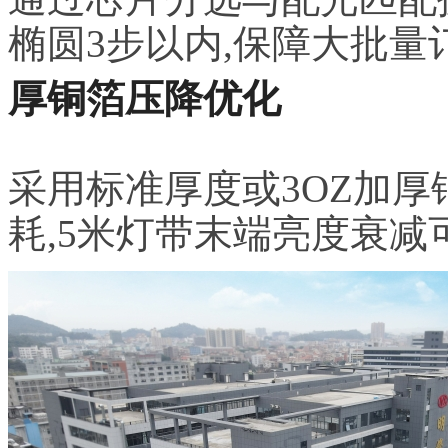
椭圆3步以内,保障大批量
厚铜箔压降优化
采用标准厚度或3OZ加厚
耗,5米灯带末端亮度衰减