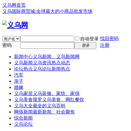
义乌网首页
义乌国际商贸城:全球最大的小商品批发市场
找回密码
自动登录
密码
注册
登录
新闻中心
义乌新闻、义乌新闻网
义乌新闻
义乌资讯热点动态
论坛热点
义乌论坛新闻热点
汽车
亲子
婚嫁
义乌家居
义乌装修、家纺、家俱
义乌美食
搜罗义乌美食、网红餐饮
义乌大全
最全的义乌百科
网络新闻
最新新闻、社会聚焦
综合新闻
义乌论坛