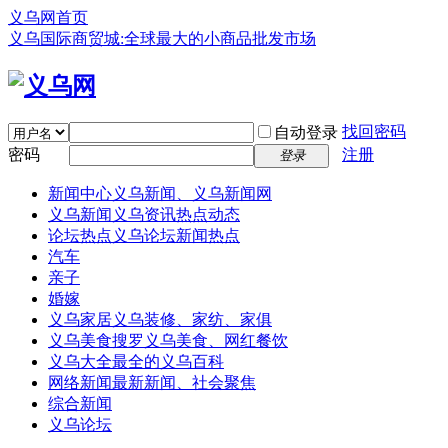
义乌网首页
义乌国际商贸城:全球最大的小商品批发市场
找回密码
自动登录
密码
注册
登录
新闻中心
义乌新闻、义乌新闻网
义乌新闻
义乌资讯热点动态
论坛热点
义乌论坛新闻热点
汽车
亲子
婚嫁
义乌家居
义乌装修、家纺、家俱
义乌美食
搜罗义乌美食、网红餐饮
义乌大全
最全的义乌百科
网络新闻
最新新闻、社会聚焦
综合新闻
义乌论坛