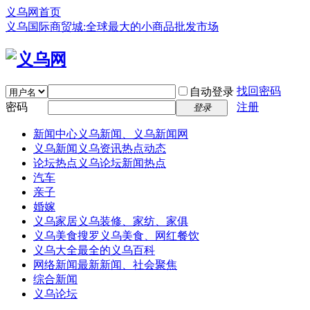
义乌网首页
义乌国际商贸城:全球最大的小商品批发市场
找回密码
自动登录
密码
注册
登录
新闻中心
义乌新闻、义乌新闻网
义乌新闻
义乌资讯热点动态
论坛热点
义乌论坛新闻热点
汽车
亲子
婚嫁
义乌家居
义乌装修、家纺、家俱
义乌美食
搜罗义乌美食、网红餐饮
义乌大全
最全的义乌百科
网络新闻
最新新闻、社会聚焦
综合新闻
义乌论坛