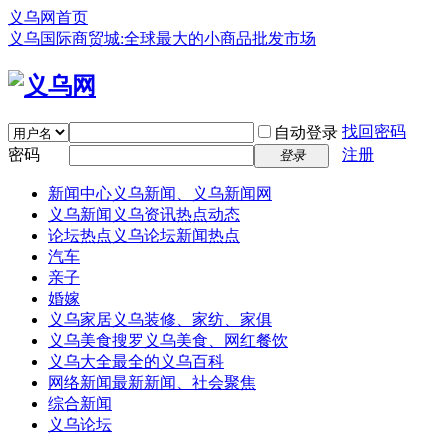
义乌网首页
义乌国际商贸城:全球最大的小商品批发市场
找回密码
自动登录
密码
注册
登录
新闻中心
义乌新闻、义乌新闻网
义乌新闻
义乌资讯热点动态
论坛热点
义乌论坛新闻热点
汽车
亲子
婚嫁
义乌家居
义乌装修、家纺、家俱
义乌美食
搜罗义乌美食、网红餐饮
义乌大全
最全的义乌百科
网络新闻
最新新闻、社会聚焦
综合新闻
义乌论坛