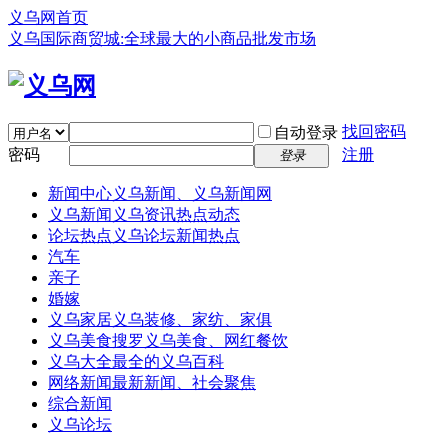
义乌网首页
义乌国际商贸城:全球最大的小商品批发市场
找回密码
自动登录
密码
注册
登录
新闻中心
义乌新闻、义乌新闻网
义乌新闻
义乌资讯热点动态
论坛热点
义乌论坛新闻热点
汽车
亲子
婚嫁
义乌家居
义乌装修、家纺、家俱
义乌美食
搜罗义乌美食、网红餐饮
义乌大全
最全的义乌百科
网络新闻
最新新闻、社会聚焦
综合新闻
义乌论坛