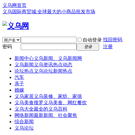
义乌网首页
义乌国际商贸城:全球最大的小商品批发市场
找回密码
自动登录
密码
注册
登录
新闻中心
义乌新闻、义乌新闻网
义乌新闻
义乌资讯热点动态
论坛热点
义乌论坛新闻热点
汽车
亲子
婚嫁
义乌家居
义乌装修、家纺、家俱
义乌美食
搜罗义乌美食、网红餐饮
义乌大全
最全的义乌百科
网络新闻
最新新闻、社会聚焦
综合新闻
义乌论坛