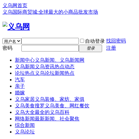
义乌网首页
义乌国际商贸城:全球最大的小商品批发市场
找回密码
自动登录
密码
注册
登录
新闻中心
义乌新闻、义乌新闻网
义乌新闻
义乌资讯热点动态
论坛热点
义乌论坛新闻热点
汽车
亲子
婚嫁
义乌家居
义乌装修、家纺、家俱
义乌美食
搜罗义乌美食、网红餐饮
义乌大全
最全的义乌百科
网络新闻
最新新闻、社会聚焦
综合新闻
义乌论坛