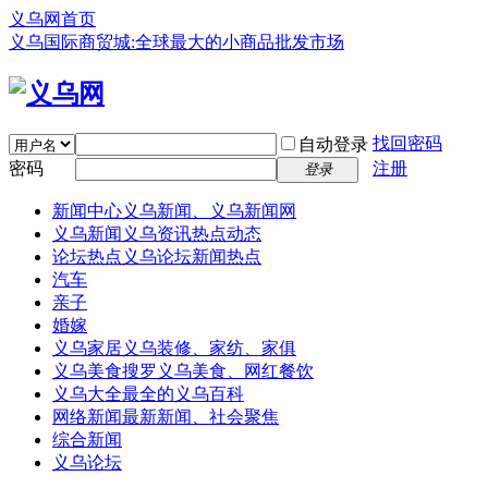
义乌网首页
义乌国际商贸城:全球最大的小商品批发市场
找回密码
自动登录
密码
注册
登录
新闻中心
义乌新闻、义乌新闻网
义乌新闻
义乌资讯热点动态
论坛热点
义乌论坛新闻热点
汽车
亲子
婚嫁
义乌家居
义乌装修、家纺、家俱
义乌美食
搜罗义乌美食、网红餐饮
义乌大全
最全的义乌百科
网络新闻
最新新闻、社会聚焦
综合新闻
义乌论坛