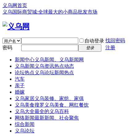
义乌网首页
义乌国际商贸城:全球最大的小商品批发市场
找回密码
自动登录
密码
注册
登录
新闻中心
义乌新闻、义乌新闻网
义乌新闻
义乌资讯热点动态
论坛热点
义乌论坛新闻热点
汽车
亲子
婚嫁
义乌家居
义乌装修、家纺、家俱
义乌美食
搜罗义乌美食、网红餐饮
义乌大全
最全的义乌百科
网络新闻
最新新闻、社会聚焦
综合新闻
义乌论坛