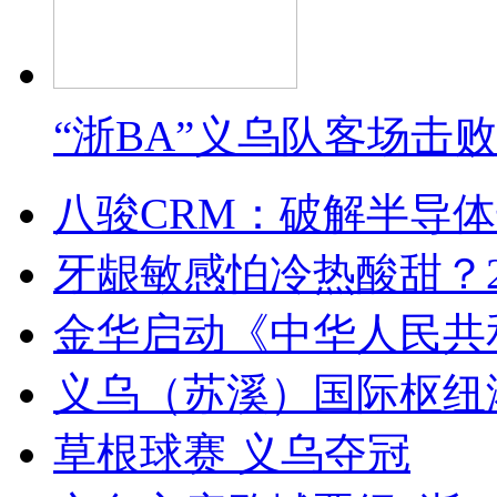
“浙BA”义乌队客场击
八骏CRM：破解半导
牙龈敏感怕冷热酸甜？2
金华启动《中华人民共
义乌（苏溪）国际枢纽
草根球赛 义乌夺冠