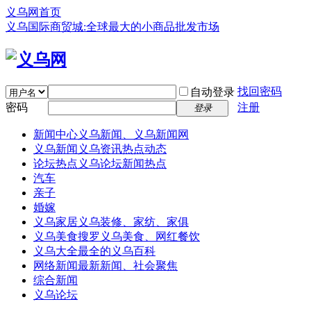
义乌网首页
义乌国际商贸城:全球最大的小商品批发市场
找回密码
自动登录
密码
注册
登录
新闻中心
义乌新闻、义乌新闻网
义乌新闻
义乌资讯热点动态
论坛热点
义乌论坛新闻热点
汽车
亲子
婚嫁
义乌家居
义乌装修、家纺、家俱
义乌美食
搜罗义乌美食、网红餐饮
义乌大全
最全的义乌百科
网络新闻
最新新闻、社会聚焦
综合新闻
义乌论坛