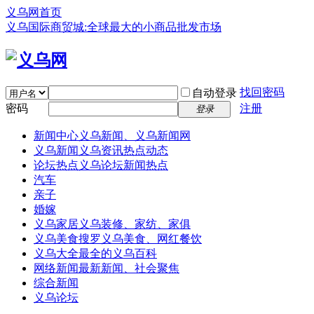
义乌网首页
义乌国际商贸城:全球最大的小商品批发市场
找回密码
自动登录
密码
注册
登录
新闻中心
义乌新闻、义乌新闻网
义乌新闻
义乌资讯热点动态
论坛热点
义乌论坛新闻热点
汽车
亲子
婚嫁
义乌家居
义乌装修、家纺、家俱
义乌美食
搜罗义乌美食、网红餐饮
义乌大全
最全的义乌百科
网络新闻
最新新闻、社会聚焦
综合新闻
义乌论坛