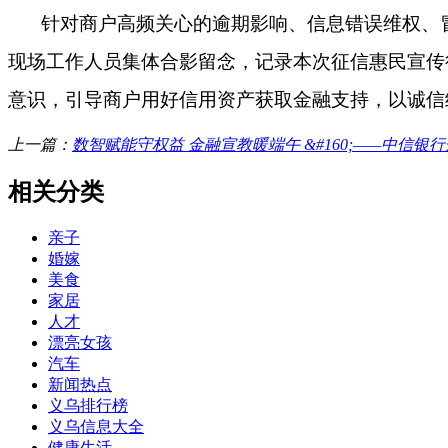
针对商户高频关心的逾期影响、信息错误维权、
现场工作人员集体合影留念，记录本次征信惠民宣传
意识，引导商户用好信用资产获取金融支持，以诚信
上一篇：
数智赋能守权益 金融宣教暖端午 &#160;——中信银行
相关分类
亲子
婚嫁
美食
家居
人才
漂亮女孩
汽车
新闻热点
义乌排行榜
义乌信息大全
健康生活