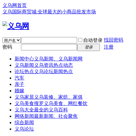
义乌网首页
义乌国际商贸城:全球最大的小商品批发市场
找回密码
自动登录
密码
注册
登录
新闻中心
义乌新闻、义乌新闻网
义乌新闻
义乌资讯热点动态
论坛热点
义乌论坛新闻热点
汽车
亲子
婚嫁
义乌家居
义乌装修、家纺、家俱
义乌美食
搜罗义乌美食、网红餐饮
义乌大全
最全的义乌百科
网络新闻
最新新闻、社会聚焦
综合新闻
义乌论坛