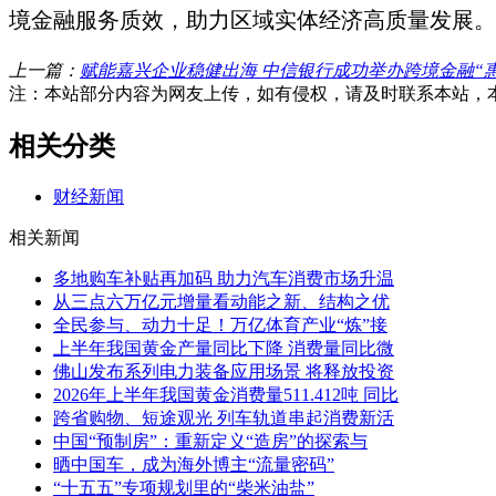
境金融服务质效，助力区域实体经济高质量发展。
上一篇：
赋能嘉兴企业稳健出海 中信银行成功举办跨境金融“
注：本站部分内容为网友上传，如有侵权，请及时联系本站，
相关分类
财经新闻
相关新闻
多地购车补贴再加码 助力汽车消费市场升温
从三点六万亿元增量看动能之新、结构之优
全民参与、动力十足！万亿体育产业“炼”接
上半年我国黄金产量同比下降 消费量同比微
佛山发布系列电力装备应用场景 将释放投资
2026年上半年我国黄金消费量511.412吨 同比
跨省购物、短途观光 列车轨道串起消费新活
中国“预制房”：重新定义“造房”的探索与
晒中国车，成为海外博主“流量密码”
“十五五”专项规划里的“柴米油盐”